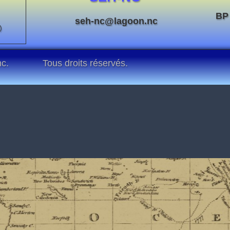
BP
seh-nc@lagoon.nc
)
nc.
Tous droits réservés.